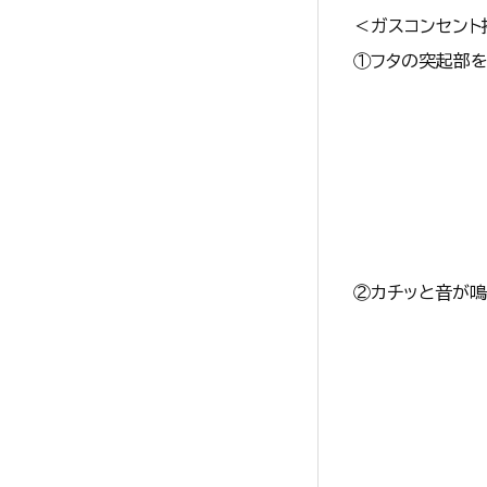
＜ガスコンセン
①フタの突起部を
②カチッと音が鳴