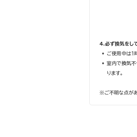
4.必ず換気をし
ご使用中は１
室内で換気不
ります。
※ご不明な点が