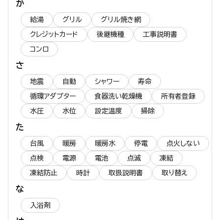
か
給湯
グリル
グリル焼き網
クレジットカード
後継機種
工事説明書
コンロ
さ
地震
自動
シャワー
寿命
循環アダプター
食器洗い乾燥機
所有者登録
水圧
水位
設定温度
掃除
た
台風
暖房
暖房水
停電
点火しない
点検
電源
電池
点滅
凍結
凍結防止
時計
取扱説明書
取り替え
な
入浴剤