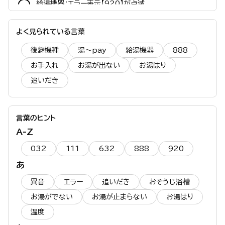
給湯機器：エラー表示【920】が点滅
季節のよくあるご質問
よく見られている言葉
夏の暑い時期、リモコンの設定温度より高めのお湯が出
る
後継機種
湯～pay
給湯機器
888
夏、炎のマークがついたり消えたりしている
お手入れ
お湯が出ない
お湯はり
追いだき
言葉のヒント
A-Z
032
111
632
888
920
あ
異音
エラー
追いだき
おそうじ浴槽
お湯がでない
お湯が止まらない
お湯はり
温度