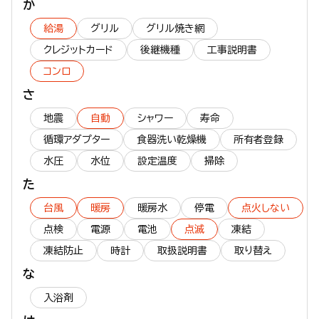
か
給湯機器：
エラーコード
表示【120】が点滅する
給湯
グリル
グリル焼き網
エコウィル：
エラーコード
表示【570】が点滅する
クレジットカード
後継機種
工事説明書
給湯機器：
エラーコード
表示【140】が点滅する
コンロ
給湯機器：
エラーコード
表示【101】が点滅する
さ
給湯機器：
エラーコード
表示【290】が点滅する
地震
自動
シャワー
寿命
エコウィル：
エラーコード
表示【561】が点滅する
循環アダプター
食器洗い乾燥機
所有者登録
給湯機器：
エラーコード
表示【14】が点滅する
水圧
水位
設定温度
掃除
給湯機器：
エラーコード
表示【902】が点滅する
た
給湯機器：
エラーコード
表示【OFF】が点滅する
台風
暖房
暖房水
停電
点火しない
エコウィル／ハイブリッド／太陽熱／給湯機器：
エラーコ
点検
電源
電池
点滅
凍結
ード
表示【260】が点滅する
凍結防止
時計
取扱説明書
取り替え
給湯機器：
エラーコード
表示【722】が点滅する
な
入浴剤