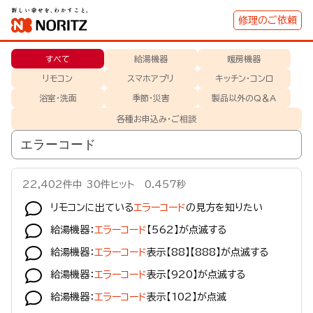
修理のご依頼
すべて
給湯機器
暖房機器
リモコン
スマホアプリ
キッチン・コンロ
浴室･洗面
季節・災害
製品以外のQ＆A
各種お申込み・ご相談
22,402
件中
30
件ヒット
0.457
秒
リモコンに出ている
エラーコード
の見方を知りたい
給湯機器：
エラーコード
【562】が点滅する
給湯機器：
エラーコード
表示【88】【888】が点滅する
給湯機器：
エラーコード
表示【920】が点滅する
給湯機器：
エラーコード
表示【102】が点滅