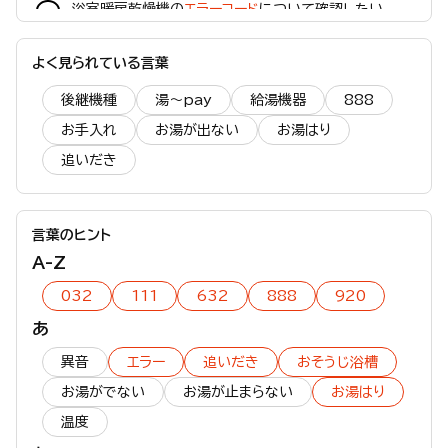
浴室暖房乾燥機の
エラーコード
について確認したい
給湯機器：
エラーコード
表示【903】が点滅する
よく見られている言葉
給湯機器：
エラーコード
表示【291】が点滅する
後継機種
湯～pay
給湯機器
888
給湯機器：
エラーコード
表示【110】が点滅する
お手入れ
お湯が出ない
お湯はり
給湯機器：
エラーコード
表示【632】が点滅する
追いだき
エコウィル：
エラーコード
表示【630】が点滅する
給湯機器：
エラーコード
表示【590】が点滅する
暖房機器：
エラーコード
表示【373】が点滅する
言葉のヒント
A-Z
給湯機器・暖房機器／浴室：
エラーコード
表示【16】が点
滅する
032
111
632
888
920
給湯機器：
エラーコード
表示【013】が点滅する
あ
給湯機器：
エラーコード
表示【111】が点滅する
異音
エラー
追いだき
おそうじ浴槽
ガスコンロ：
エラーコード
表示【11】が点滅する
お湯がでない
お湯が止まらない
お湯はり
太陽熱ソーラー：
エラーコード
表示【56C】が点滅する
温度
エコウィル：
エラーコード
表示【769】が点滅する